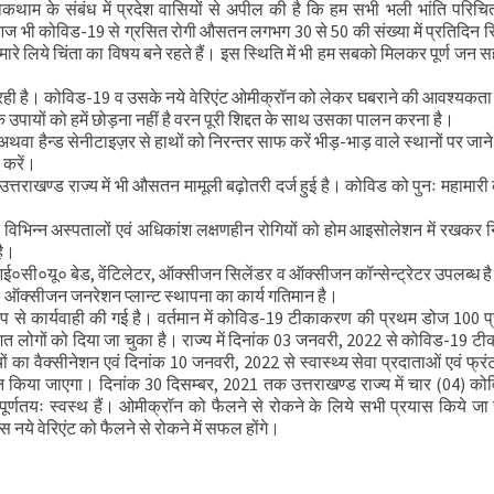
 रोकथाम के संबंध में प्रदेश वासियों से अपील की है कि हम सभी भली भांति परिचित
र भेंट
 आज भी कोविड-19 से ग्रसित रोगी औसतन लगभग 30 से 50 की संख्या में प्रतिदिन रिप
 समीक्षा की
मारे लिये चिंता का विषय बने रहते हैं। इस स्थिति में भी हम सबको मिलकर पूर्ण जन 
कर रही है। कोविड-19 व उसके नये वेरिएंट ओमीक्रॉन को लेकर घबराने की आवश्यकता न
पायों को हमें छोड़ना नहीं है वरन पूरी शिद्दत के साथ उसका पालन करना है।
अथवा हैन्ड सेनीटाइज़र से हाथों को निरन्तर साफ करें भीड़-भाड़ वाले स्थानों पर जाने स
 करें।
ै। उत्तराखण्ड राज्य में भी औसतन मामूली बढ़ोतरी दर्ज हुई है। कोविड को पुनः महामारी
े विभिन्न अस्पतालों एवं अधिकांश लक्षणहीन रोगियों को होम आइसोलेशन में रखकर 
है।
, आई०सी०यू० बेड, वेंटिलेटर, ऑक्सीजन सिलेंडर व ऑक्सीजन कॉन्सेन्ट्रेटर उपलब्ध 
7) ऑक्सीजन जनरेशन प्लान्ट स्थापना का कार्य गतिमान है।
ल रूप से कार्यवाही की गई है। वर्तमान में कोविड-19 टीकाकरण की प्रथम डोज 100 
तिशत लोगों को दिया जा चुका है। राज्य में दिनांक 03 जनवरी, 2022 से कोविड-19 
ों का वैक्सीनेशन एवं दिनांक 10 जनवरी, 2022 से स्वास्थ्य सेवा प्रदाताओं एवं फ्र
नेशन किया जाएगा। दिनांक 30 दिसम्बर, 2021 तक उत्तराखण्ड राज्य में चार (04) क
वं पूर्णतयः स्वस्थ हैं। ओमीक्रॉन को फैलने से रोकने के लिये सभी प्रयास किये जा 
स नये वेरिएंट को फैलने से रोकने में सफल होंगे।