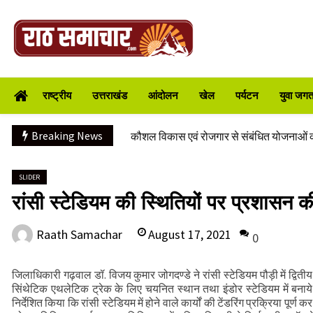
Skip
to
content
CS ने वाह्य सहायतित परियोजनाओं की प्रगति की
Raath Samachar
भारी से बहुत भारी वर्षा की चेतावनी के बीच जिल
राष्ट्रीय
उत्तराखंड
आंदोलन
खेल
पर्यटन
युवा जगत/
संवेदनशील स्थलों का लार्ज स्केल पर होगा सर्वे
वाहन दुर्घटनाग्रस्त, पांच की मौत
Breaking News
कौशल विकास एवं रोजगार से संबंधित योजनाओं क
वन भूमि हस्तांतरण की बैठक
महिलाओं को आर्थिक रूप से सशक्त बनाने पर जो
SLIDER
रांसी स्टेडियम की स्थितियों पर प्रशासन 
रिखणीखाल में तीन दिवसीय विशेषज्ञ स्वास्थ्य शिव
मुख्यमंत्री से महानिदेशक एनसीसी ने की शिष्टाचा
August 17, 2021
Raath Samachar
0
CS ने वाह्य सहायतित परियोजनाओं की प्रगति की
भारी से बहुत भारी वर्षा की चेतावनी के बीच जिल
जिलाधिकारी गढ़वाल डॉ. विजय कुमार जोगदण्डे ने रांसी स्टेडियम पौड़ी में द्विती
संवेदनशील स्थलों का लार्ज स्केल पर होगा सर्वे
सिंथेटिक एथलेटिक ट्रेक के लिए चयनित स्थान तथा इंडोर स्टेडियम में बनाये
निर्देशित किया कि रांसी स्टेडियम में होने वाले कार्यों की टेंडरिंग प्रक्रिया पूर्ण
वाहन दुर्घटनाग्रस्त, पांच की मौत