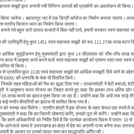
ं प्रतिभाग किया।
र भेंट
ं सहायता समूहों द्वारा लगायी गयी विभिन्न उत्पादों की प्रदर्शनी का अवलोकन भी किया। 
 समीक्षा की
्माण किया जायेगा। बहादरपुर जट में एक डिग्री कॉलेज का निर्माण कराया जाएगा। लाल
्रदेश स्तरीय किसान भवन का निर्माण किया जाएगा।
 बनाये गये बहुत सारे उत्पाद बाजारों में बिक नहीं पाये, हमारी सरकार स्वयं सहायता स
याज की प्रतिपूर्ति हेतु कुल 1451 स्वयं सहायता समूहों को रू0 111.2749 लाख बटन
े आर्थिक सुदृढ़ीकरण हेतु मुख्यमंत्री द्वारा कुल 14 सीएलएफ को पाँच-पाँच लाख र
काल में उत्कृष्ट कार्य करने वाले स्वयं सहायता समूहों को प्रमाण पत्र तथा स्वयं
सम्मानित भी किया।
 से प्रभावित कुल 3128 स्वयं सहायता समूहों को आर्थिक मजबूती दिये जाने के उद्देश्य स
ूपये 6000/ की धनराशि के चेक भी वितरित किये।
ये, जिसके तहत महिलाओं को गैस का चूल्हा दिया गया। प्रधानमंत्री ने बेटी बचाओ, बेट
त्री ने आयुष्मान भारत योजना का जिक्र करते हुए कहा कि इसका लाभ अंतिम छोर
र्ष 05 लाख रूपये का इलाज मुफ्त किया जा रहा है। उन्होंने कहा कि अभी तक साढ़े 
अब कई गम्भीर बीमारियों का इलाज भी शामिल किया गया है।
ो स्वच्छ जल मिलेगा। ग्रामीण क्षेत्रों में इस योजना के तहत केवल एक रुपये में 
मुख्यमंत्री ने कहा कि हम जितनी घोषणाएं करेंगे, उनको पूरा भी करेंगे। उन्होंने कहा क
मने अधिकारियों को निर्देश दिये हैं कि प्रत्येक कार्यालय दिवस में प्रातः 10 से
 वाले समय में उत्तराखण्ड हर क्षेत्र में देश का अग्रणी राज्य बनेगा तथा उत्तरा
की जयंती के अवसर पर उनको सादर नमन कर श्रद्धांजलि अर्पित की।