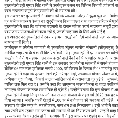
शीतलाखेड़ा, हरिद्वार में महिला स्वयं सहायता समूहों की एक दिवसीय कार्यशाला मे
मुख्यमंत्री से महानिदेशक एनसीसी ने की शिष्टाचा
मुख्यमंत्री श्री पुष्कर सिंह धामी ने कार्यक्रम स्थल पर विभिन्न विभागों एवं स्वय
स्वयं सहायता समूहों के प्रयासों की भी सराहना की।
CS ने वाह्य सहायतित परियोजनाओं की प्रगति की
इस अवसर पर मुख्यमंत्री ने घोषणा की कि लालढांग क्षेत्र में झूला पुल का निर
प्राथमिक स्वास्थ्य केन्द्र का सुदृढ़ीकरण किया जाएगा तथा जनपद हरिद्वार में प
मुख्यमंत्री ने कहा कि कोरोना महामारी के दौरान महिला स्वयं सहायता समूहों द्वारा
स्वरोजगार योजनाओं को चला रही हैं, उनकी सहायता के लिये आगे आई है।
इस अवसर पर मुख्यमंत्री ने स्वयं सहायता समूहों को दिये जाने वाले ऋण पर ब्
माध्यम जारी किये।
कार्यक्रम में कोरोना महामारी से प्रभावित शंकुल स्तरीय संगठनों (सीएलएफ) क
आर्थिक सहायता के चेक भी वितरित किये गये। मुख्यमंत्री ने इस अवसर पर कोरोना 
समूहों को वित्तीय सहायता उपलब्ध कराने वाले बैंकों को भी प्रशस्ति पत्र देकर 
मुख्यमंत्री श्री पुष्कर सिंह धामी ने इस अवसर पर कोरोना महामारी में अपने रोजगार
घोषित 06 माह तक प्रतिमाह रूपये 2000/ की किस्त के हिसाब से 03 माह हेतु र
मुख्यमंत्री ने कहा कि प्रधानमंत्री श्री नरेन्द्र मोदी, उज्जवला योजना लेकर आ
अभियान शुरू किया, जिससे बालक-बालिकाओं में असमानता दूर हुई है। मुख्यमं
व्यक्ति तक मिल रहा है। उन्होंने कहा कि आयुष्मान भारत योजना के तहत प्रतिव
लोग इस योजना के तहत लाभान्वित हो चुके हैं। उन्होंने बताया कि इस योजना में 
मुख्यमंत्री ने कहा कि हर घर को नल से जल योजना के तहत वर्ष 2023 तक हर घर क
दिया जाएगा। जबकि शहरी क्षेत्रों में 100 रू. में कनेक्शन की व्यवस्था की गई है। 
सरकार के तीन मंत्र है, सरलीकरण, समाधान तथा निस्तारण। श्री धामी ने कहा कि ह
तक उपस्थित रहकर आम जनता की समस्याओं का निराकरण करें। उन्होंने कहा कि आने
हर व्यवस्था विश्व स्तरीय होगी। मुख्यमंत्री ने इस अवसर पर शहीद भगत सिंह 