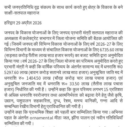
सभी जनप्रतिनिधि दृढ़ संकल्प के साथ कार्य करते हुए क्षेत्र के विकास के बने
साक्षी-सतपाल महाराज
हरिद्वार 29 अप्रैल 2026
जनपद के विकास योजनाओं के लिए जनपद प्रभारी मंत्री सतपाल महाराज की
अध्यक्षता में कलेक्ट्रेट सभागार में जिला योजना समिति की बैठक आयोजित की
गई।जिसमें जनपद की विभिन्न विकास योजनाओं के लिए वर्ष 2026-27 के लिए
विभिन्न विभागों के माध्यम से संचालित विकास योजनाओं के लिए 6735.60 लाख
(सड़सठ करोड़ पैंतीस लाख साठ हजार रूपये) का बजट समिति द्वारा अनुमोदित
किया गया।वर्ष 2026-27 के लिए जिला योजना का परिव्यय अनुमोदित करते हुए
प्रभारी मंत्री ने कही कि वार्षिक परिव्यय के अंतर्गत सामान्य मद में धनराशि रू0
5297.60 लाख (बावन करोड़ सतानवे लाख साठ हजार) अनुसूचित जाति मद में
धनराशि रु० 1404.50 लाख (चौदह करोड़ चार लाख पचास हजार) एवं
अनुसूचित जनजाति मद में धनराशि रू० 33.50 लाख (तैतीस लाख पचास
हजार) निर्धारित की गयी है। उन्होंने कहा कि कुल परिव्यय लगभग 15 प्रतिशत
से अधिक धनराशि स्वरोजगार तथा आत्मनिर्भरता को बढ़ावा देने हेतु जैसे कृषि,
उद्यान, पशुपालन सहकारिता, दुग्ध, रेशम, मत्स्य वानिकी, गन्ना आदि से
सम्बन्धित रेखीय विभागों हेतु प्राविधानित की गयी है।
उन्होंने कहा कि प्राथमिक शिक्षा को पहली बार सम्मिलित किया गया।अभिनव
पहल के अंतर्गत ornamental मीठा जल, झींगा पालन एवं नवीन गतिविधियाँ
सम्मिलित की गयी।