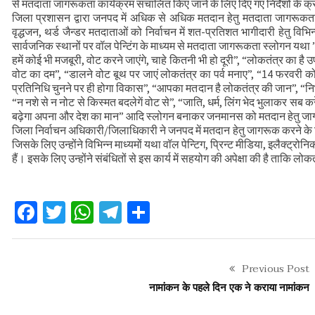
से मतदाता जागरूकता कार्यक्रम संचालित किए जाने के लिए दिए गए निर्देशों के क्
कौशल विकास एवं रोजगार से संबंधित योजनाओं क
जिला प्रशासन द्वारा जनपद में अधिक से अधिक मतदान हेतु मतदाता जागरूकता का
वृद्धजन, थर्ड जैन्डर मतदाताओं को निर्वाचन में शत-प्रतिशत भागीदारी हेतु विभिन
वन भूमि हस्तांतरण की बैठक
सार्वजनिक स्थानों पर वॉल पेन्टिंग के माध्यम से मतदाता जागरूकता स्लोगन यथ
हमें कोई भी मजबूरी, वोट करने जाएंगे, चाहे कितनी भी हो दूरी”, “लोकतंत्र का ह
वोट का दम”, “डालने वोट बूथ पर जाएं लोकतंत्र का पर्व मनाए”, “14 फरवरी को
प्रतिनिधि चुनने पर ही होगा विकास”, “आपका मतदान है लोकतंत्र की जान”, “निर्भ
“न नशे से न नोट से किस्मत बदलेगें वोट से”, “जाति, धर्म, लिंग भेद भुलाकर स
बढ़ेगा अपना और देश का मान” आदि स्लोगन बनाकर जनमानस को मतदान हेतु जाग
जिला निर्वाचन अधिकारी/जिलाधिकारी ने जनपद में मतदान हेतु जागरूक करने के ल
जिसके लिए उन्होंने विभिन्न माध्यमों यथा वॉल पेन्टिग, प्रिन्ट मीडिया, इलैक्ट्र
हैं। इसके लिए उन्होंने संबंधितों से इस कार्य में सहयोग की अपेक्षा की है ता
Facebook
Twitter
WhatsApp
Telegram
Share
Previous Post
नामांकन के पहले दिन एक ने कराया नामांकन