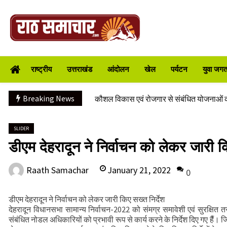
Skip
to
content
CS ने वाह्य सहायतित परियोजनाओं की प्रगति की
Raath Samachar
भारी से बहुत भारी वर्षा की चेतावनी के बीच जिल
राष्ट्रीय
उत्तराखंड
आंदोलन
खेल
पर्यटन
युवा जगत/
संवेदनशील स्थलों का लार्ज स्केल पर होगा सर्वे
वाहन दुर्घटनाग्रस्त, पांच की मौत
Breaking News
कौशल विकास एवं रोजगार से संबंधित योजनाओं क
वन भूमि हस्तांतरण की बैठक
महिलाओं को आर्थिक रूप से सशक्त बनाने पर जो
SLIDER
डीएम देहरादून ने निर्वाचन को लेकर जारी क
रिखणीखाल में तीन दिवसीय विशेषज्ञ स्वास्थ्य शिव
मुख्यमंत्री से महानिदेशक एनसीसी ने की शिष्टाचा
January 21, 2022
Raath Samachar
0
CS ने वाह्य सहायतित परियोजनाओं की प्रगति की
भारी से बहुत भारी वर्षा की चेतावनी के बीच जिल
डीएम देहरादून ने निर्वाचन को लेकर जारी किए सख्त निर्देश
संवेदनशील स्थलों का लार्ज स्केल पर होगा सर्वे
देहरादून विधानसभा सामान्य निर्वाचन-2022 को संमग्र समावेशी एवं सुरक्षि
संबंधित नोडल अधिकारियों को प्रभावी रूप से कार्य करने के निर्देश दिए गए हैैं।
वाहन दुर्घटनाग्रस्त, पांच की मौत