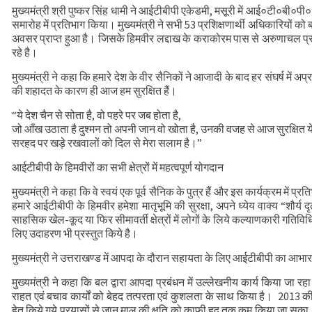
मुख्यमंत्री श्री पुष्कर सिंह धामी ने आईटीबीपी एकेडमी, मसूरी में आई०टी०बी०
मुख्यमंत्री से महानिदेशक एनसीसी ने की शिष्टाचा
समारोह में प्रतिभाग किया। मुख्यमंत्री ने सभी 53 प्रशिक्षणार्थी अधिकारियों को बध
CS ने वाह्य सहायतित परियोजनाओं की प्रगति की
अवसर प्राप्त हुआ है। जिसके हिमवीर लद्दाख के कराकोरम पास से अरुणाचल प्रद
रहे है।
मुख्यमंत्री ने कहा कि हमारे देश के वीर सैनिकों ने आजादी के बाद हर संघर्ष में अ
की शहादत के कारण ही आज हम सुरक्षित हैं।
“ये देश चैन से सोता है, वो पहरे पर जब होता है,
जो आँख उठाता है दुश्मन तो अपनी जान वो खोता है, उनकी वजह से आज सुरक्षित य
सरहद पर खड़े रखवालों को दिल से मेरा सलाम है।”
आईटीबीपी के हिमवीरों का सभी क्षेत्रों में महत्वपूर्ण योगदान
मुख्यमंत्री ने कहा कि वे स्वयं एक पूर्व सैनिक के पुत्र हैं और इस कार्यक्रम में प्रति
हमारे आईटीबीपी के हिमवीर हमेशा मातृभूमि की सुरक्षा, अपने ध्येय वाक्य “शौर्य दृ
साहसिक खेल-कूद या फिर सीमावर्ती क्षेत्रों में लोगों के लिये कल्याणकारी गतिविधि
लिए उदाहरण भी प्रस्तुत किये है।
मुख्यमंत्री ने उत्तराखण्ड में आपदा के दौरान सहायता के लिए आईटीबीपी का आभार
मुख्यमंत्री ने कहा कि बल द्वारा आपदा प्रबंधन में उल्लेखनीय कार्य किया जा रहा ह
राहत एवं बचाव कार्यों को बेहद तत्परता एवं कुशलता के साथ किया है। 2013 
हेतु किये गये प्रयासों से जान माल की क्षति को काफी हद तक कम किया जा सका। इस