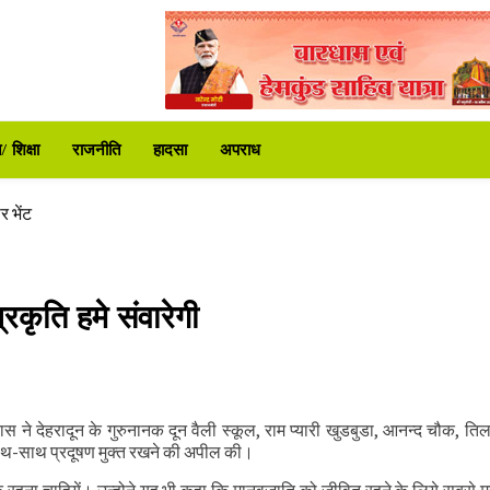
ट्रपति उद्यान
े दी कड़ी चेतावनी
 शिक्षा
राजनीति
हादसा
अपराध
करोड़ की वित्तीय स्वीकृति
िर शुरू
र भेंट
 समीक्षा की
ा प्रशासन अलर्ट
कृति हमे संवारेगी
ट्रपति उद्यान
े दी कड़ी चेतावनी
स ने देहरादून के गुरुनानक दून वैली स्कूल, राम प्यारी खुडबुडा, आनन्द चौक, त
करोड़ की वित्तीय स्वीकृति
 साथ-साथ प्रदूषण मुक्त रखने की अपील की।
िर शुरू