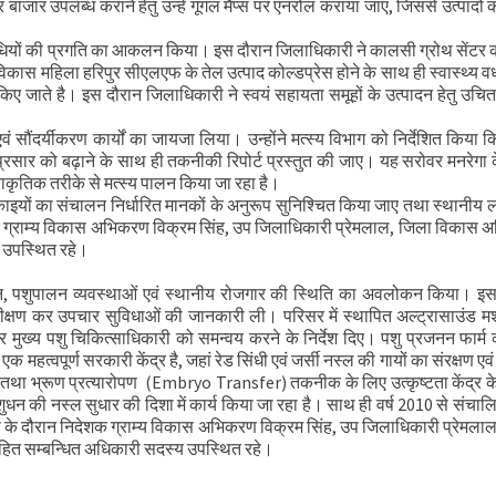
र बाजार उपलब्ध कराने हेतु उन्हें गूगल मैप्स पर एनरोल कराया जाए, जिससे उत्पादों क
र भेंट
विधियों की प्रगति का आकलन किया। इस दौरान जिलाधिकारी ने कालसी ग्रोथ सेंटर 
 समीक्षा की
विकास महिला हरिपुर सीएलएफ के तेल उत्पाद कोल्डप्रेस होने के साथ ही स्वास्थ्य वर
किए जाते है। इस दौरान जिलाधिकारी ने स्वयं सहायता समूहों के उत्पादन हेतु उचि
ौंदर्यीकरण कार्यों का जायजा लिया। उन्होंने मत्स्य विभाग को निर्देशित किया क
्रसार को बढ़ाने के साथ ही तकनीकी रिपोर्ट प्रस्तुत की जाए। यह सरोवर मनरेगा
्राकृतिक तरीके से मत्स्य पालन किया जा रहा है।
ाइयों का संचालन निर्धारित मानकों के अनुरूप सुनिश्चित किया जाए तथा स्थानीय ल
क ग्राम्य विकास अभिकरण विक्रम सिंह, उप जिलाधिकारी प्रेमलाल, जिला विकास 
य उपस्थित रहे।
ादन, पशुपालन व्यवस्थाओं एवं स्थानीय रोजगार की स्थिति का अवलोकन किया। इस
िरीक्षण कर उपचार सुविधाओं की जानकारी ली। परिसर में स्थापित अल्ट्रासाउंड 
 मुख्य पशु चिकित्साधिकारी को समन्वय करने के निर्देश दिए। पशु प्रजनन फार्
एक महत्वपूर्ण सरकारी केंद्र है, जहां रेड सिंधी एवं जर्सी नस्ल की गायों का संरक्षण एवं
है तथा भ्रूण प्रत्यारोपण (Embryo Transfer) तकनीक के लिए उत्कृष्टता केंद्र के 
पशुधन की नस्ल सुधार की दिशा में कार्य किया जा रहा है। साथ ही वर्ष 2010 से संचाल
्षण के दौरान निदेशक ग्राम्य विकास अभिकरण विक्रम सिंह, उप जिलाधिकारी प्रेमला
ित सम्बन्धित अधिकारी सदस्य उपस्थित रहे।