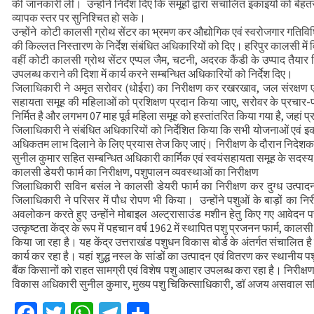
की जानकारी ली। उन्होंने निर्देश दिए कि समूहों द्वारा संचालित इकाइयों को बेहत
मुख्यमंत्री से महानिदेशक एनसीसी ने की शिष्टाचा
व्यापक स्तर पर सुनिश्चित हो सके।
उन्होंने कोटी कालसी ग्रोथ सेंटर का भ्रमण कर औद्योगिक एवं स्वरोजगार गति
CS ने वाह्य सहायतित परियोजनाओं की प्रगति की
की किल्लत निस्तारण के निर्देश संबंधित अधिकारियों को दिए। हरिपुर कालसी में 
वहीं कोटी कालसी ग्रोथ सेंटर एप्पल जैम, चटनी, अदरक कैंडी के उप्पाद तैयार 
उपलब्ध कराने की दिशा में कार्य करने सम्बन्धित अधिकारियों को निर्देश दिए।
जिलाधिकारी ने अमृत सरोवर (धोईरा) का निरीक्षण कर रखरखाव, जल संरक्षण एवं स
सहायता समूह की महिलाओं को प्रशिक्षण प्रदान किया जाए, सरोवर के प्रचार-प
निर्मित है और लगभग 07 माह पूर्व महिला समूह को हस्तांतरित किया गया है, जहां प
जिलाधिकारी ने संबंधित अधिकारियों को निर्देशित किया कि सभी योजनाओं एवं इक
अधिकतम लाभ दिलाने के लिए प्रयास तेज किए जाएं। निरीक्षण के दौरान निदेश
सुनील कुमार सहित सम्बन्धित अधिकारी कार्मिक एवं स्वयंसहायता समूह के सदस्
कालसी डेयरी फार्म का निरीक्षण, पशुपालन व्यवस्थाओं का निरीक्षण
जिलाधिकारी सविन बसंल ने कालसी डेयरी फार्म का निरीक्षण कर दुग्ध उत्प
जिलाधिकारी ने परिसर में पौध रोपण भी किया। उन्होंने पशुओं के बाड़ों का न
अवलोकन करते हुए उन्होंने मोबाइल अल्ट्रासाउंड मशीन हेतु किए गए आवेदन पर
उत्कृष्टता केंद्र के रूप में पहचान वर्ष 1962 में स्थापित पशु प्रजनन फार्म, कालसी 
किया जा रहा है। यह केंद्र उत्तराखंड पशुधन विकास बोर्ड के अंतर्गत संचालित 
कार्य कर रहा है। यहां शुद्ध नस्ल के सांडों का उत्पादन एवं वितरण कर स्थानीय 
बैंक किसानों को राहत सामग्री एवं विशेष पशु आहार उपलब्ध करा रहा है। निरीक
विकास अधिकारी सुनील कुमार, मुख्य पशु चिकित्साधिकारी, डॉ अजय असवाल सह
Facebook
Twitter
WhatsApp
Telegram
Share