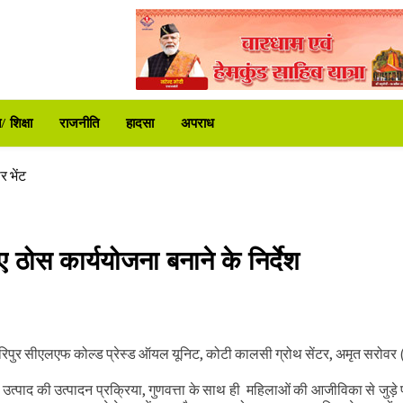
ट्रपति उद्यान
े दी कड़ी चेतावनी
 शिक्षा
राजनीति
हादसा
अपराध
करोड़ की वित्तीय स्वीकृति
िर शुरू
र भेंट
 समीक्षा की
ा प्रशासन अलर्ट
ए ठोस कार्ययोजना बनाने के निर्देश
ट्रपति उद्यान
े दी कड़ी चेतावनी
हरिपुर सीएलएफ कोल्ड प्रेस्ड ऑयल यूनिट, कोटी कालसी ग्रोथ सेंटर, अमृत सरोवर 
करोड़ की वित्तीय स्वीकृति
रहे उत्पाद की उत्पादन प्रक्रिया, गुणवत्ता के साथ ही महिलाओं की आजीविका से जुड़े
िर शुरू