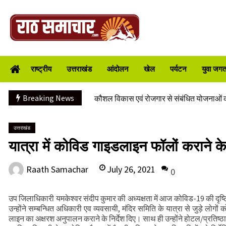
Skip
to
content
CS ने वाह्य सहायतित परियोजनाओं की प्रगति की
Raath Samachar
भारी से बहुत भारी वर्षा की चेतावनी के बीच जिल
राष्ट्रीय
उत्तराखंड
आंदोलन
खेल
पर्यटन
युवा जगत/
संवेदनशील स्थलों का लार्ज स्केल पर होगा सर्वे
वाहन दुर्घटनाग्रस्त, पांच की मौत
Breaking News
कौशल विकास एवं रोजगार से संबंधित योजनाओं क
वन भूमि हस्तांतरण की बैठक
महिलाओं को आर्थिक रूप से सशक्त बनाने पर जो
उत्तराखंड
यात्रा में कोविड गाइडलाइन फॉलों कराने के 
रिखणीखाल में तीन दिवसीय विशेषज्ञ स्वास्थ्य शिव
मुख्यमंत्री से महानिदेशक एनसीसी ने की शिष्टाचा
July 26, 2021
Raath Samachar
0
CS ने वाह्य सहायतित परियोजनाओं की प्रगति की
भारी से बहुत भारी वर्षा की चेतावनी के बीच जिल
उप जिलाधिकारी यमकेश्वर संदीप कुमार की अध्यक्षता में आज कोविड-19 की दृष्ट
संवेदनशील स्थलों का लार्ज स्केल पर होगा सर्वे
उन्होंने सम्बन्धित अधिकारी एव व्यवसायी, मंदिर समिति के यात्रा से जुड़े लोगों को
लाइन का अक्षरश अनुपालन कराने के निर्देश दिए। साथ ही उन्होंने होटल/प्रतिष्
वाहन दुर्घटनाग्रस्त, पांच की मौत