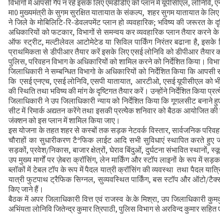
विभागों में आपसी गैप न रहे इसके लिए एमडीडीए को प्लान में यूपीसीएल, लोनिवि,
मुख्यमंत्री से महानिदेशक एनसीसी ने की शिष्टाचा
मा0 मुख्यमंत्री के सुगम सुरक्षित यातायात के संकल्प, शहर सुगम यातायात के लि
ने जिले के मोबिलिटि-रि-डेवलपमेंट प्लान हो व्यवहारिक; भविष्य की जरूरत के दृष्
CS ने वाह्य सहायतित परियोजनाओं की प्रगति की
अधिकारियों को फटकार, विभागों से समन्वय कर व्यवहारिक प्लान तैयार करने के न
ऑफ स्ट्रीट, मल्टीलेवल आटोमेटेड या सिविल पार्किंग निरंतर बढाना है, इसके लि
प्राथमिकता से डीपीआर तैयार करें इसके लिए एसई लोनिवि को डीपीआर तैयार करते
पुलिस, परिवहन विभाग के अधिकारियों को शामिल करने को निर्देशित किया। विभाग
जिलाधिकारी ने सम्बन्धित विभागो के अधिकारियों को निर्देशित किया कि आपसी 
कि एसई एनएच, एसई लोनिवि, एसपी यातायात, आरटीओ, एसई यूपीसीएल को भी प्लान 
की स्थिति तथा भविष्य की मांग के दृष्टिगत तैयार करें। उन्होंने निर्देशित किया प
जिलाधिकारी ने उप जिलाधिकारी न्याय को निर्देशित किया कि गूगलसीट बनाने हुए स
सीट में रिमार्क अद्यतन करेंगे तथा इसकी प्रत्येेक शनिवार को बैठक आयोजित की ज
जंक्शन को इस प्लान में शामिल किया जाए।
इस योजना के तहत शहर से कस्बों तक सड़क नेटवर्क विस्तार, सार्वजनिक परिव
चौराहों का सुधारीकरण टैªफिक लाईट आदि सभी सुविधाएं स्थापित करते हुए जनम
सड़कों, प्रवेश/निकास, बाजार क्षेत्रों, घेराव बिंदुओं, दुर्घटना संभावित स्थानों, स्क
उप मुख्य मार्गों पर ज़ेबरा क्रॉसिंग, लेन मार्किंग और स्टॉप लाइनों के रूप में सड़
ब्लॉकों में टेबल टॉप के रूप में पैदल यात्री क्रॉसिंग की व्यवस्था तथा पैदल यात
यात्री फुटपाथ ट्रैफिक सिग्नल, सुव्यवस्थित पार्किंग, बस स्टॉप और ऑटो/टैक्
किए जाने हैं।
बैठक में अपर जिलाधिकारी वित्त एवं राजस्व के.के मिश्रा, उप जिलाधिकारी
अभिंयता लोनिवि जितेन्द्र कुमार त्रिपाठी, पुलिस विभाग से अरविन्द कुमार सह